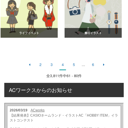
ライフイベント
飾りイラスト
2
3
4
5
...
6
全
3,811
件中61 - 80件
ACワークスからのお知らせ