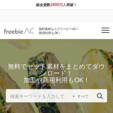
1600
総会員数
万人
突破！
無料素材ならフリービーAC！
商用利用もOK！
無料でセット素材をまとめてダウ
ンロード！
加工や商用利用もOK！
すべて