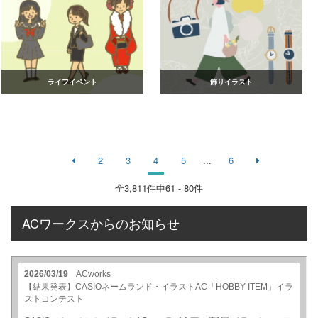
ライフイベント
飾りイラスト
2
3
4
5
...
6
全
3,811
件中61 - 80件
ACワークスからのお知らせ