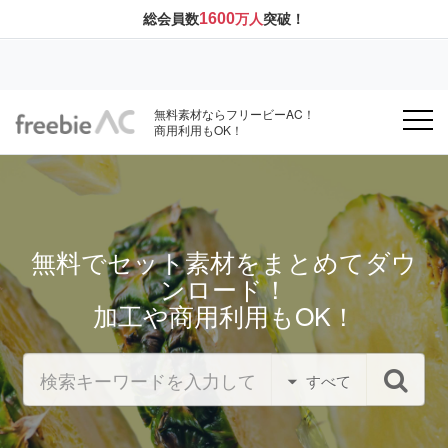
1600
総会員数
万人
突破！
無料素材ならフリービーAC！
商用利用もOK！
無料でセット素材をまとめてダウ
ンロード！
加工や商用利用もOK！
すべて