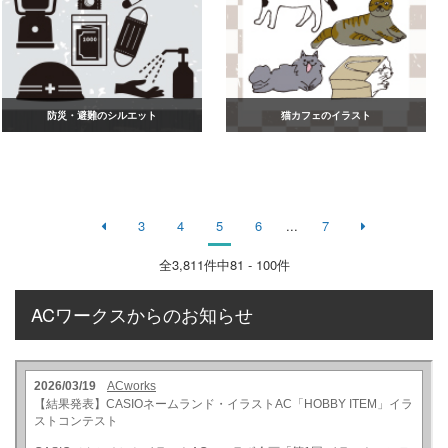
防災・避難のシルエット
猫カフェのイラスト
3
4
5
6
...
7
全
3,811
件中81 - 100件
ACワークスからのお知らせ