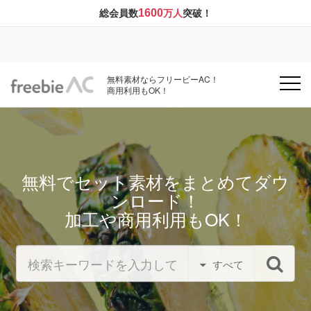
1600
総会員数
万人
突破！
無料素材ならフリービーAC！
商用利用もOK！
無料でセット素材をまとめてダウ
ンロード！
加工や商用利用もOK！
すべて