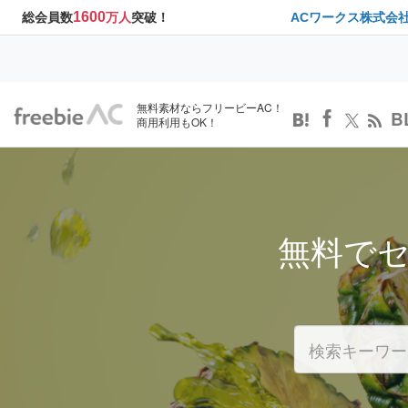
1600
総会員数
万人
突破！
ACワークス株式会
無料素材ならフリービーAC！
B
商用利用もOK！
無料で