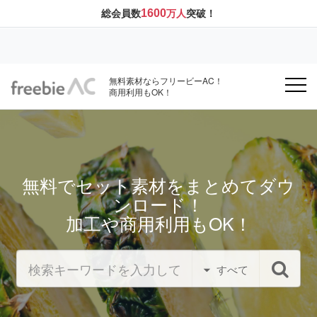
1600
総会員数
万人
突破！
無料素材ならフリービーAC！
商用利用もOK！
無料でセット素材をまとめてダウ
ンロード！
加工や商用利用もOK！
すべて