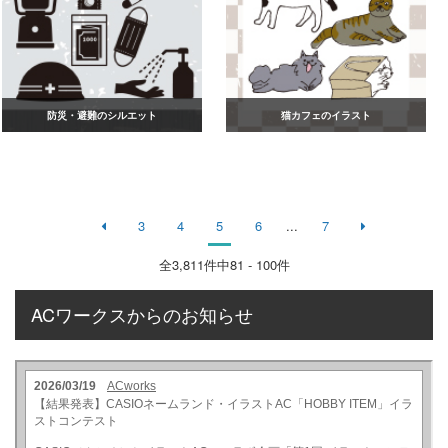
防災・避難のシルエット
猫カフェのイラスト
3
4
5
6
...
7
全
3,811
件中81 - 100件
ACワークスからのお知らせ