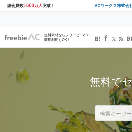
1600
総会員数
万人
突破！
ACワークス株式会
無料素材ならフリービーAC！
B
商用利用もOK！
無料で