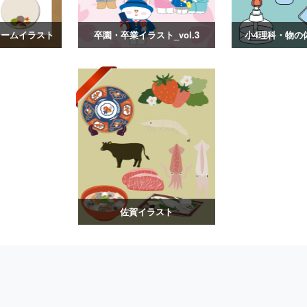
レームイラスト
卒園・卒業イラスト_vol.3
小4理科・物の
佐賀イラスト