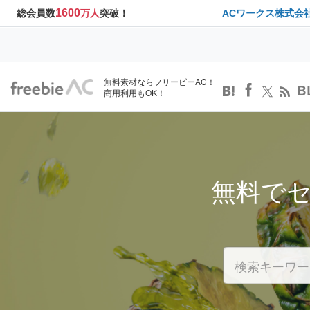
1600
総会員数
万人
突破！
ACワークス株式会
無料素材ならフリービーAC！
B
商用利用もOK！
無料で