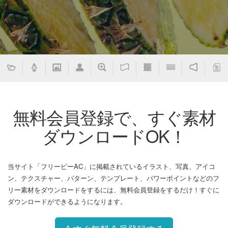
無料会員登録で、すぐ素材
ダウンロードOK！
当サイト「フリービーAC」に掲載されているイラスト、写真、アイコ
ン、テクスチャー、パターン、テンプレート、パワーポイントなどのフ
リー素材をダウンロードをするには、無料会員登録をするだけ！すぐに
ダウンロードができるようになります。