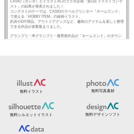
無料写真素材
無料イラスト
無料デザインソフト
無料シルエットイラスト