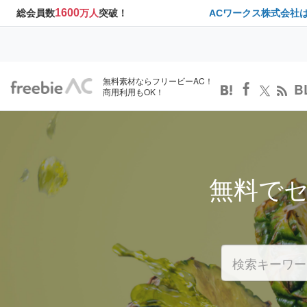
1600
総会員数
万人
突破！
ACワークス株式会社
無料素材ならフリービーAC！
B
商用利用もOK！
無料で