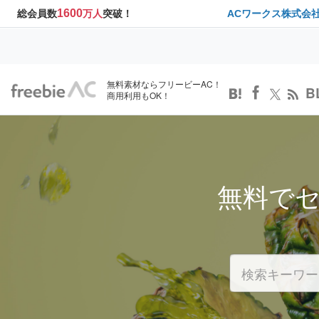
1600
総会員数
万人
突破！
ACワークス株式会
無料素材ならフリービーAC！
B
商用利用もOK！
無料で