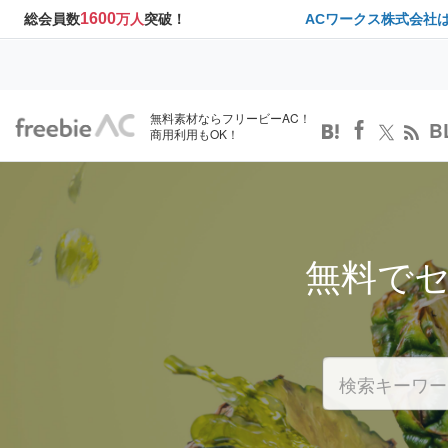
1600
総会員数
万人
突破！
ACワークス株式会社
無料素材ならフリービーAC！
B
商用利用もOK！
無料で