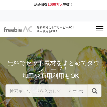
1600
総会員数
万人
突破！
無料素材ならフリービーAC！
商用利用もOK！
無料でセット素材をまとめてダウ
ンロード！
加工や商用利用もOK！
すべて