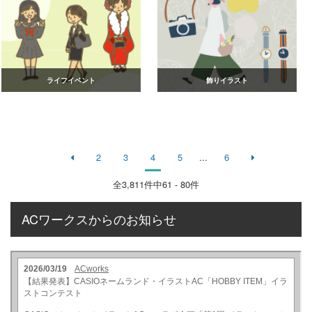
ライフイベント
飾りイラスト
2
3
4
5
...
6
全
3,811
件中61 - 80件
ACワークスからのお知らせ