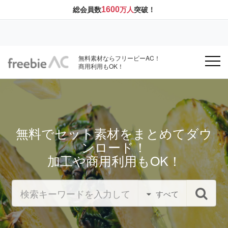
1600
総会員数
万人
突破！
無料素材ならフリービーAC！
商用利用もOK！
無料でセット素材をまとめてダウ
ンロード！
加工や商用利用もOK！
すべて