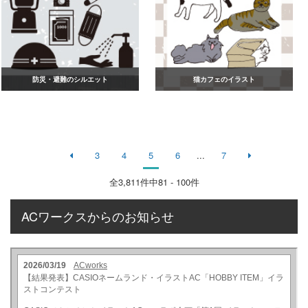
防災・避難のシルエット
猫カフェのイラスト
3
4
5
6
...
7
全
3,811
件中81 - 100件
ACワークスからのお知らせ