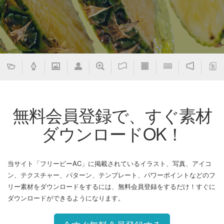
無料会員登録で、すぐ素材
ダウンロードOK！
当サイト「フリービーAC」に掲載されているイラスト、写真、アイコ
ン、テクスチャー、パターン、テンプレート、パワーポイントなどのフ
リー素材をダウンロードをするには、無料会員登録をするだけ！すぐに
ダウンロードができるようになります。