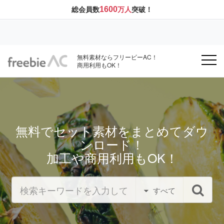
1600
総会員数
万人
突破！
無料素材ならフリービーAC！
商用利用もOK！
無料でセット素材をまとめてダウ
ンロード！
加工や商用利用もOK！
すべて