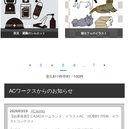
防災・避難のシルエット
猫カフェのイラスト
3
4
5
6
...
7
全
3,811
件中81 - 100件
ACワークスからのお知らせ