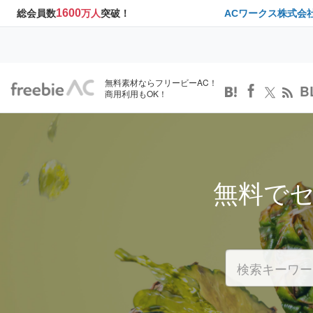
1600
総会員数
万人
突破！
ACワークス株式会
無料素材ならフリービーAC！
B
商用利用もOK！
無料で