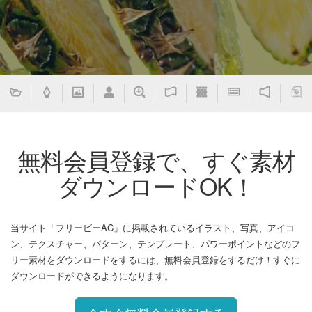
無料会員登録で、すぐ素材
ダウンロードOK！
当サイト「フリービーAC」に掲載されているイラスト、写真、アイコ
ン、テクスチャー、パターン、テンプレート、パワーポイントなどのフ
リー素材をダウンロードをするには、無料会員登録をするだけ！すぐに
ダウンロードができるようになります。