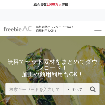
1600
総会員数
万人
突破！
無料素材ならフリービーAC！
商用利用もOK！
無料でセット素材をまとめてダウ
ンロード！
加工や商用利用もOK！
すべて