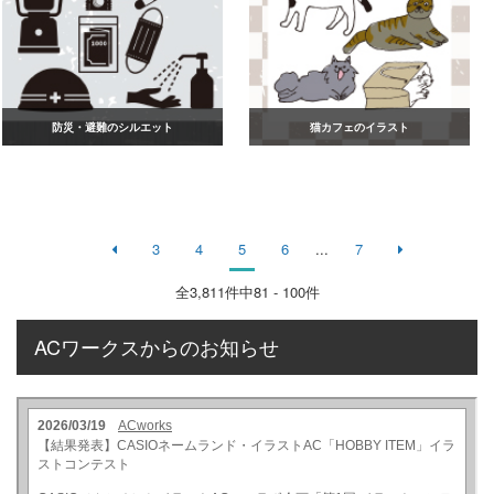
防災・避難のシルエット
猫カフェのイラスト
3
4
5
6
...
7
全
3,811
件中81 - 100件
ACワークスからのお知らせ