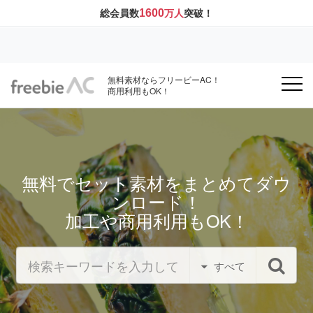
1600
総会員数
万人
突破！
無料素材ならフリービーAC！
商用利用もOK！
無料でセット素材をまとめてダウ
ンロード！
加工や商用利用もOK！
すべて