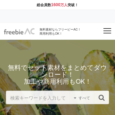
1600
総会員数
万人
突破！
無料素材ならフリービーAC！
商用利用もOK！
無料でセット素材をまとめてダウ
ンロード！
加工や商用利用もOK！
すべて