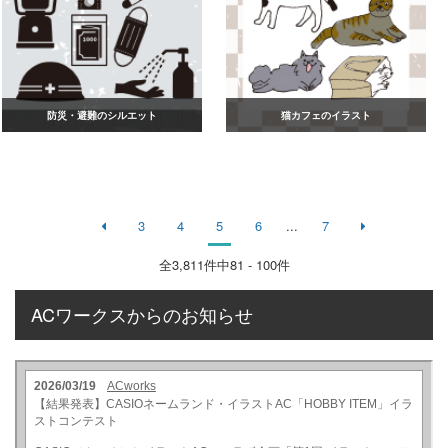
防災・避難のシルエット
猫カフェのイラスト
3
4
5
6
...
7
全
3,811
件中81 - 100件
ACワークスからのお知らせ