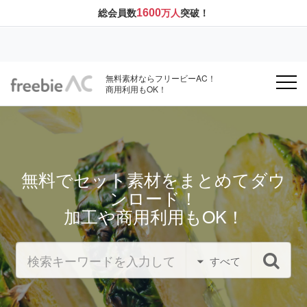
1600
総会員数
万人
突破！
無料素材ならフリービーAC！
商用利用もOK！
無料でセット素材をまとめてダウ
ンロード！
加工や商用利用もOK！
すべて