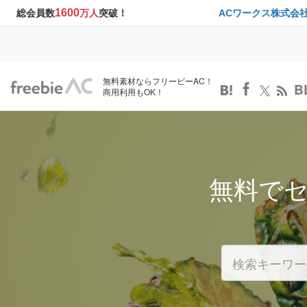
1600
総会員数
万人
突破！
ACワークス株式会
無料素材ならフリービーAC！
B
商用利用もOK！
無料で