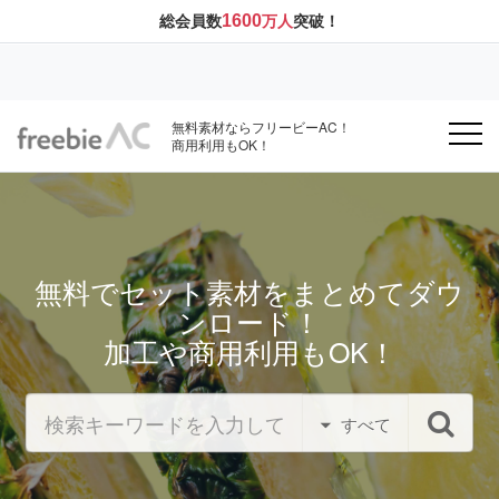
1600
総会員数
万人
突破！
無料素材ならフリービーAC！
商用利用もOK！
無料でセット素材をまとめてダウ
ンロード！
加工や商用利用もOK！
すべて