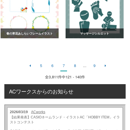
春の草花あしらいフレームイラスト
マッサージシルエット
5
6
7
8
...
9
全
3,811
件中121 - 140件
ACワークスからのお知らせ