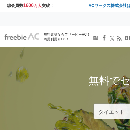
1600
総会員数
万人
突破！
ACワークス株式会社
無料素材ならフリービーAC！
B
商用利用もOK！
無料で