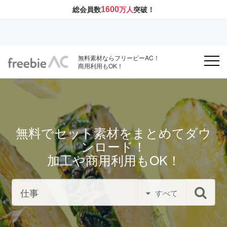
1600
総会員数
万人
突破！
無料素材ならフリービーAC！
商用利用もOK！
無料でセット素材をまとめてダウ
ンロード！
加工や商用利用もOK！
すべて