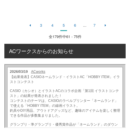
3
4
5
6
...
7
全
179
件中61 - 75件
ACワークスからのお知らせ