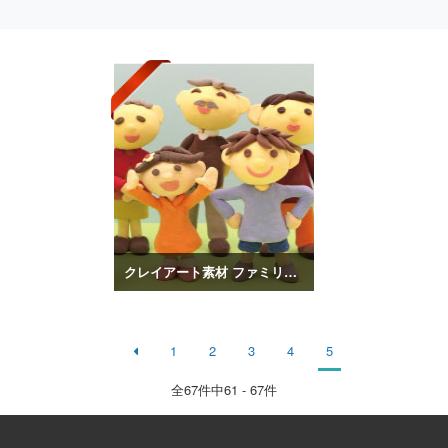
クレイアート素材 ファミリーvol.1
1
2
3
4
5
全
67
件中61 - 67件