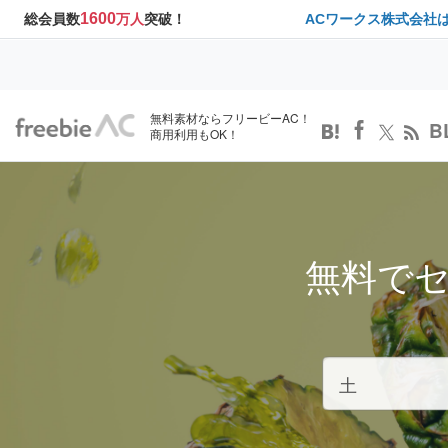
1600
総会員数
万人
突破！
ACワークス株式会社
無料素材ならフリービーAC！
B
商用利用もOK！
無料で