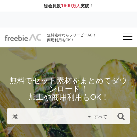
1600
総会員数
万人
突破！
無料素材ならフリービーAC！
商用利用もOK！
無料でセット素材をまとめてダウ
ンロード！
加工や商用利用もOK！
すべて