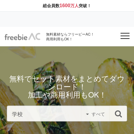
1600
総会員数
万人
突破！
無料素材ならフリービーAC！
商用利用もOK！
無料でセット素材をまとめてダウ
ンロード！
加工や商用利用もOK！
すべて