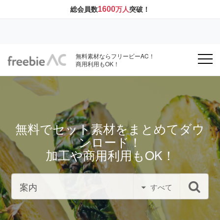
1600
総会員数
万人
突破！
無料素材ならフリービーAC！
商用利用もOK！
無料でセット素材をまとめてダウ
ンロード！
加工や商用利用もOK！
すべて