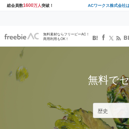
1600
総会員数
万人
突破！
ACワークス株式会社
無料素材ならフリービーAC！
B
商用利用もOK！
無料で