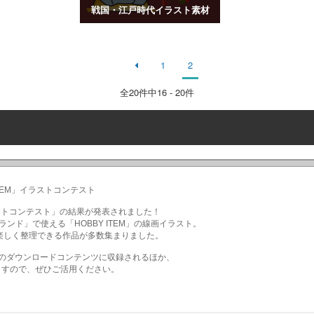
戦国・江戸時代イラスト素材
1
2
全
20
件中16 - 20件