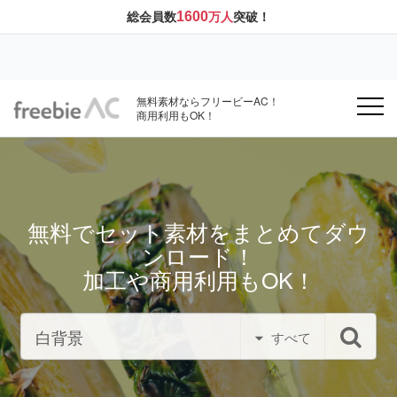
1600
総会員数
万人
突破！
無料素材ならフリービーAC！
商用利用もOK！
無料でセット素材をまとめてダウ
ンロード！
加工や商用利用もOK！
すべて