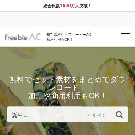
1600
総会員数
万人
突破！
無料素材ならフリービーAC！
商用利用もOK！
無料でセット素材をまとめてダウ
ンロード！
加工や商用利用もOK！
すべて