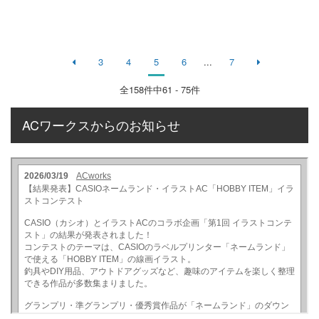
3
4
5
6
...
7
全
158
件中61 - 75件
ACワークスからのお知らせ