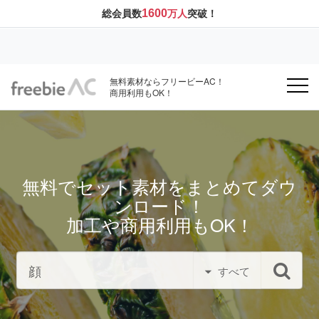
1600
総会員数
万人
突破！
無料素材ならフリービーAC！
商用利用もOK！
無料でセット素材をまとめてダウ
ンロード！
加工や商用利用もOK！
すべて