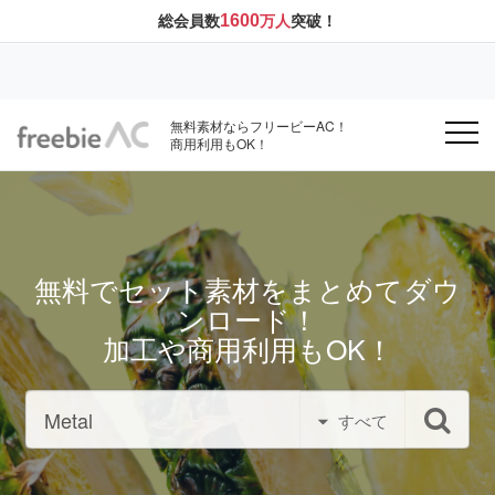
1600
総会員数
万人
突破！
無料素材ならフリービーAC！
商用利用もOK！
無料でセット素材をまとめてダウ
ンロード！
加工や商用利用もOK！
すべて