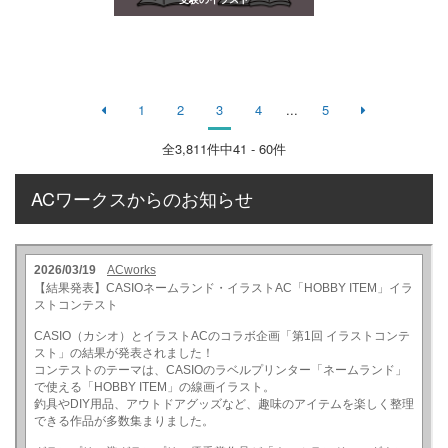
1
2
3
4
...
5
全
3,811
件中41 - 60件
ACワークスからのお知らせ