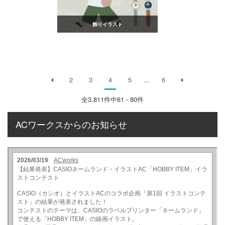
飾りイラスト
2
3
4
5
...
6
全
3,811
件中61 - 80件
ACワークスからのお知らせ