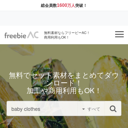
1600
総会員数
万人
突破！
無料素材ならフリービーAC！
商用利用もOK！
無料でセット素材をまとめてダウ
ンロード！
加工や商用利用もOK！
すべて