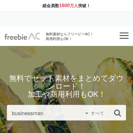
1600
総会員数
万人
突破！
無料素材ならフリービーAC！
商用利用もOK！
無料でセット素材をまとめてダウ
ンロード！
加工や商用利用もOK！
すべて