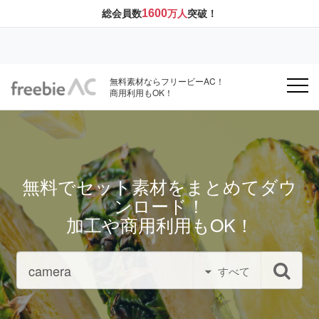
1600
総会員数
万人
突破！
無料素材ならフリービーAC！
商用利用もOK！
無料でセット素材をまとめてダウ
ンロード！
加工や商用利用もOK！
すべて