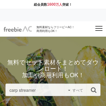
1600
総会員数
万人
突破！
無料素材ならフリービーAC！
商用利用もOK！
無料でセット素材をまとめてダウ
ンロード！
加工や商用利用もOK！
すべて