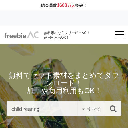
1600
総会員数
万人
突破！
無料素材ならフリービーAC！
商用利用もOK！
無料でセット素材をまとめてダウ
ンロード！
加工や商用利用もOK！
すべて