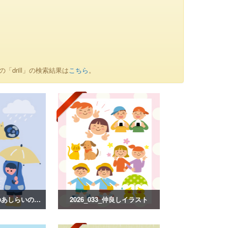
の「drill」の検索結果は
こちら
。
2026_034_梅雨のあしらいのイラスト
2026_033_仲良しイラスト