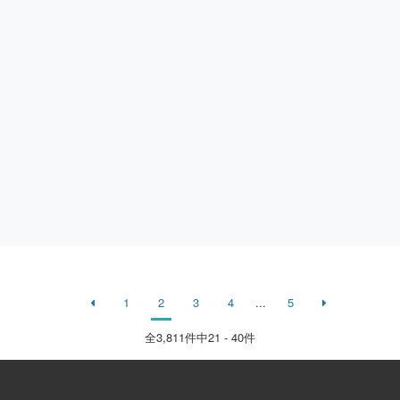
1
2
3
4
...
5
全
3,811
件中21 - 40件