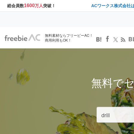
1600
総会員数
万人
突破！
ACワークス株式会社
無料素材ならフリービーAC！
B
商用利用もOK！
無料で