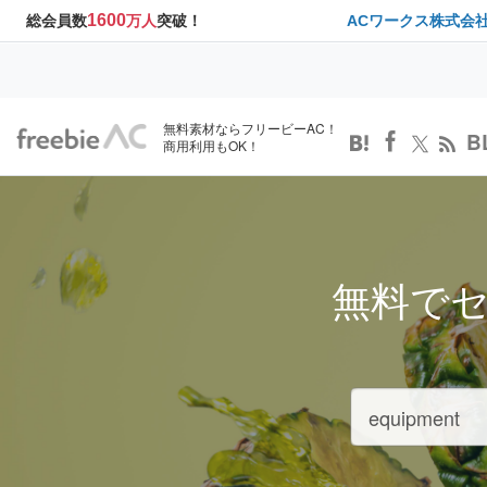
1600
総会員数
万人
突破！
ACワークス株式会
無料素材ならフリービーAC！
B
商用利用もOK！
無料で