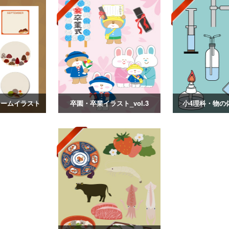
レームイラスト
卒園・卒業イラスト_vol.3
小4理科・物の