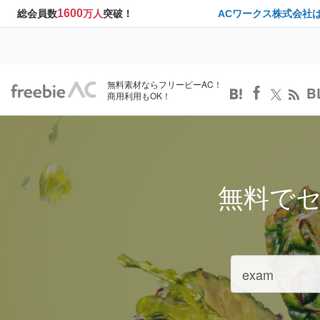
1600
総会員数
万人
突破！
ACワークス株式会社
無料素材ならフリービーAC！
B
商用利用もOK！
無料で