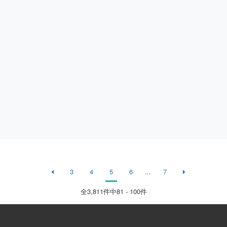
3
4
5
6
...
7
全
3,811
件中81 - 100件