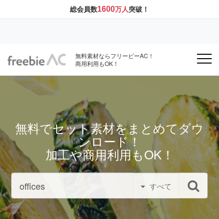
1600
総会員数
万人
突破！
無料素材ならフリービーAC！
商用利用もOK！
無料でセット素材をまとめてダウ
ンロード！
加工や商用利用もOK！
すべて