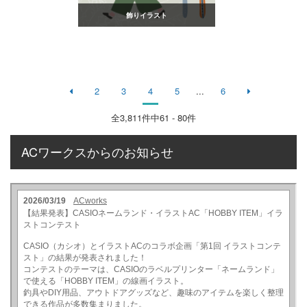
飾りイラスト
2
3
4
5
...
6
全
3,811
件中61 - 80件
ACワークスからのお知らせ