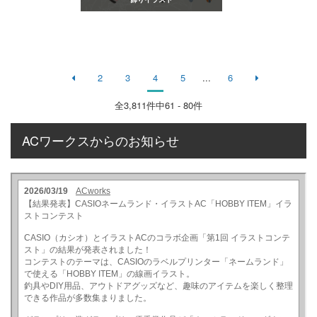
2
3
4
5
...
6
全
3,811
件中61 - 80件
ACワークスからのお知らせ