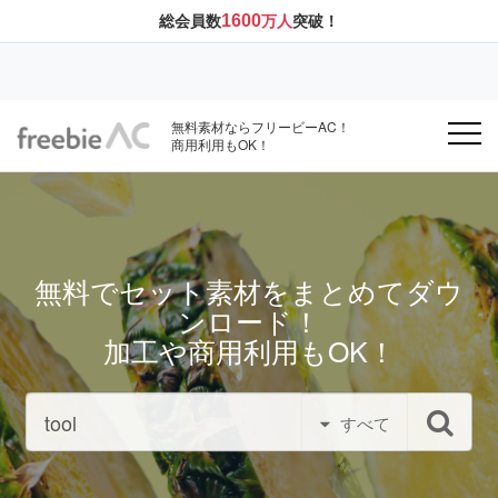
1600
総会員数
万人
突破！
無料素材ならフリービーAC！
商用利用もOK！
無料でセット素材をまとめてダウ
ンロード！
加工や商用利用もOK！
すべて