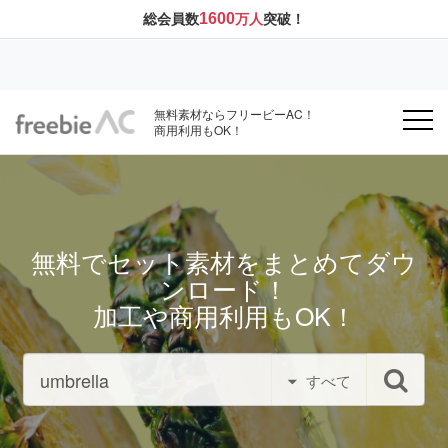
1600
総会員数
万人
突破！
無料素材ならフリービーAC！
商用利用もOK！
無料でセット素材をまとめてダウ
ンロード！
加工や商用利用もOK！
すべて