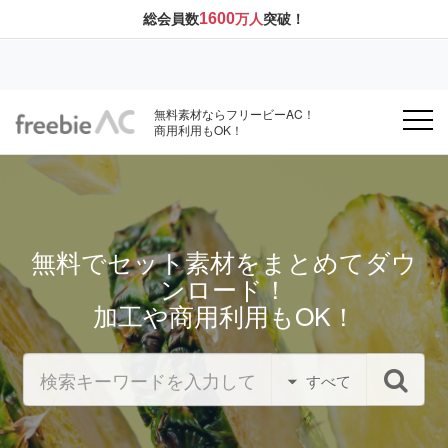
1600
総会員数
万人
突破！
無料素材ならフリービーAC！
商用利用もOK！
無料でセット素材をまとめてダウ
ンロード！
加工や商用利用もOK！
すべて