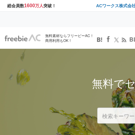
1600
総会員数
万人
突破！
ACワークス株式会
無料素材ならフリービーAC！
B
商用利用もOK！
無料で