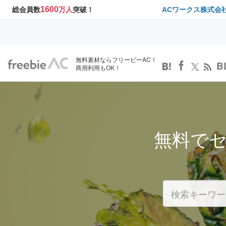
1600
総会員数
万人
突破！
ACワークス株式会
無料素材ならフリービーAC！
B
商用利用もOK！
無料で