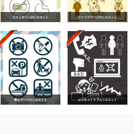
ピクトサインのシルエット
ライフステージのシルエット
禁止マークのシルエット
ビジネストラブルシルエット