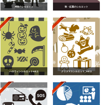
掃除のシルエット
秋・紅葉のシルエット
ハロウィンシルエットvol.2
クリスマスシルエット_vol.3