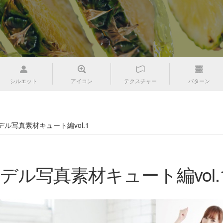
シルエット
アイコン
テクスチャー
パターン
゙ル写真素材キュート編vol.1
゙ル写真素材キュート編vol.