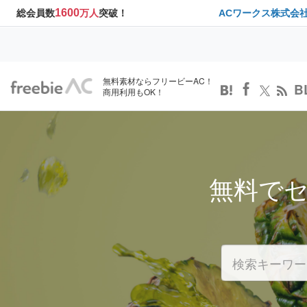
1600
総会員数
万人
突破！
ACワークス株式会
無料素材ならフリービーAC！
B
商用利用もOK！
無料で